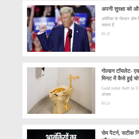
अपनी सुरक्षा को और
अमेरिका के गोल्डन डोम ड
सकता है.
05-21
गोल्डन टॉयलेट- एक
मिनट में कैसे हुई 
Gold toilet theft in UK
अंजाम
05-21
सेम पैटर्न, सटीक नि