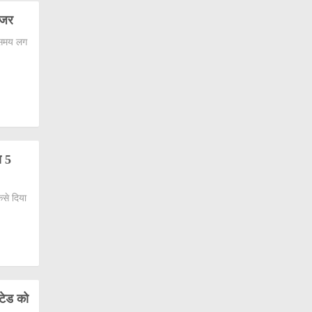
ंजर
ा समय लग
ा 5
ैसे दिया
ंटेड को