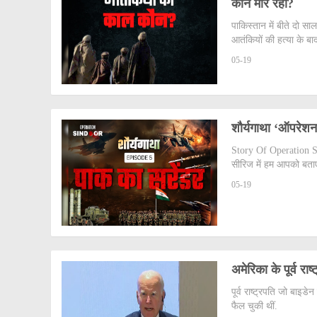
कौन मार रहा?
पाकिस्तान में बीते दो सा
आतंकियों की हत्या के बा
05-19
शौर्यगाथा ‘ऑपरेश
Story Of Operation Si
सीरिज में हम आपको बताएं
05-19
अमेरिका के पूर्व रा
पूर्व राष्ट्रपति जो बाइ
फैल चुकी थीं.