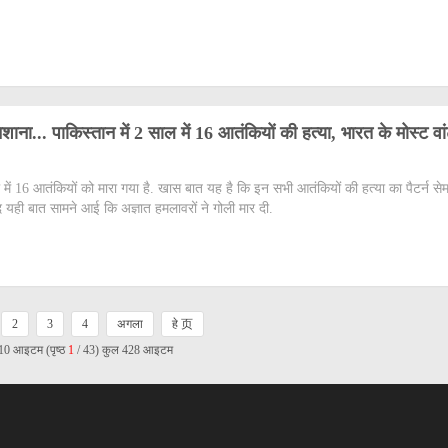
शाना... पाकिस्तान में 2 साल में 16 आतंकियों की हत्या, भारत के मोस्ट वा
ल में 16 आतंकियों को मारा गया है. खास बात यह है कि इन सभी आतंकियों की हत्या का पैटर्न सेम
द यही बात सामने आई कि अज्ञात हमलावरों ने गोली मार दी.
2
3
4
अगला
हे 页
ठ 10 आइटम (पृष्ठ
1
/ 43) कुल 428 आइटम