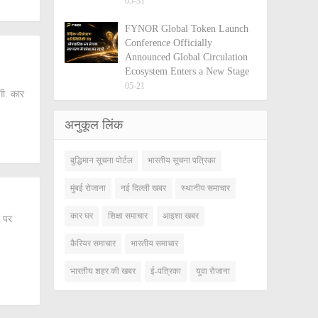
05-31
FYNOR Global Token Launch
Conference Officially
Announced Global Circulation
Ecosystem Enters a New Stage
05-21
गी. कार
अनुकूल लिंक
बुद्धिमान सूचना पोर्टल
भारतीय सूचना पत्रिका
मुंबई रोजाना
नई दिल्ली खबर
स्थानीय समाचार
कार घर
शिक्षा समाचार
आइशा खबर
र पर
कैरियर समाचार
भारतीय समाचार
भारतीय शहर की खबर
ई-पत्रिका
युवा रोजाना