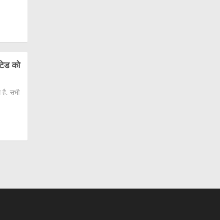
ंटेड को
 है. सभी