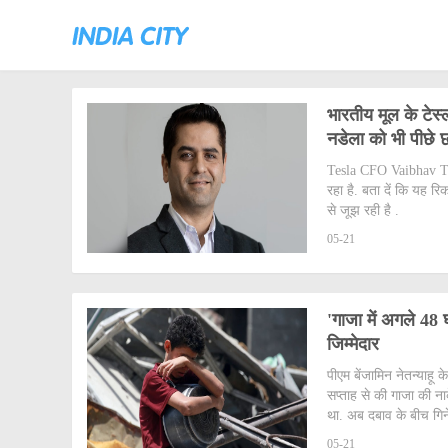
भारतीय मूल के टेस
नडेला को भी पीछे छ
Tesla CFO Vaibhav Ta
रहा है. बता दें कि यह रिक
से जूझ रही है .
05-21
'गाजा में अगले 48 
जिम्मेदार
पीएम बेंजामिन नेतन्याहू
सप्ताह से की गाजा की न
था. अब दबाव के बीच गिने
05-21