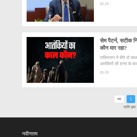
05-19
सेम पैटर्न, सटीक नि
कौन मार रहा?
पाकिस्तान में बीते दो सा
आतंकियों की हत्या के बा
05-19
घर
1
प्रति पृष्
नवीनतम