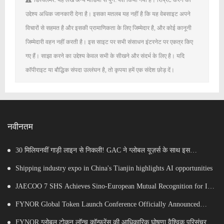
डिस्क्लेमर: यह लेख अन्य मीडिया से पुन: पेश किया गया है। रिप्रिंट करने का
उद्देश्य अधिक जानकारी देना है। इसका मतलब यह नहीं है कि यह वेबसाइट अपने
विचारों से सहमत है और इसकी प्रामाणिकता के लिए जिम्मेदार है, और कोई कानूनी
जिम्मेदारी वहन नहीं करती है। इस साइट पर सभी संसाधन इंटरनेट पर एकत्र किए
गए हैं। साझा करने का उद्देश्य केवल सभी के सीखने और संदर्भ के लिए है। यदि
कॉपीराइट या बौद्धिक संपदा उल्लंघन है, तो कृपया हमें एक संदेश छोड़ दें।
नवीनतम
30 मिलियनवीं गाड़ी लाइन से निकली! GAC ने ग्लोबल यूज़र्स के साथ इस
माइलस्टोन का जश्न मनाया
Shipping industry expo in China's Tianjin highlights AI opportunities
JAECOO 7 SHS Achieves Sino-European Mutual Recognition for Its
Full Lifecycle Carbon Footprint of Just 120.40 gCO₂e/km
FYNOR Global Token Launch Conference Officially Announced
Global Circulation Ecosystem Enters a New Stage
FYNOR ग्लोबल टोकन लॉन्च कॉन्फ्रेंस की आधिकारिक घोषणा वैश्विक परिसंचरण