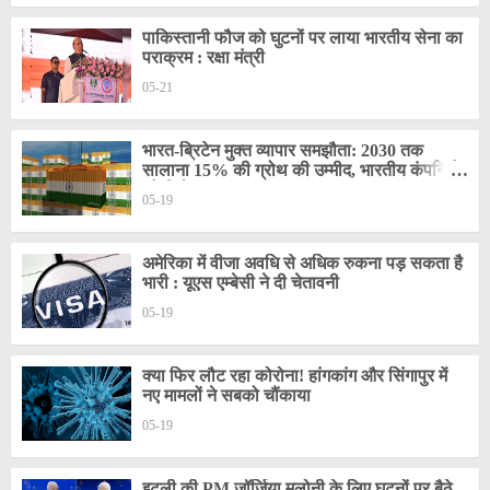
पाकिस्तानी फौज को घुटनों पर लाया भारतीय सेना का
पराक्रम : रक्षा मंत्री
05-21
भारत-ब्रिटेन मुक्त व्यापार समझौता: 2030 तक
सालाना 15% की ग्रोथ की उम्मीद, भारतीय कंपनियों
को मिलेगा बड़ा फायदा
05-19
अमेरिका में वीजा अवधि से अधिक रुकना पड़ सकता है
भारी : यूएस एम्बेसी ने दी चेतावनी
05-19
क्या फिर लौट रहा कोरोना! हांगकांग और सिंगापुर में
नए मामलों ने सबको चौंकाया
05-19
इटली की PM जॉर्जिया मलोनी के लिए घुटनों पर बैठे