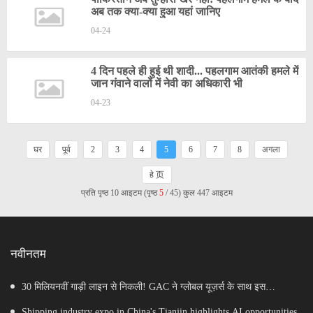
अब तक क्या-क्या हुआ यहां जानिए
04-24
4 दिन पहले ही हुई थी शादी... पहलगाम आतंकी हमले में
जान गंवाने वालों में नेवी का अधिकारी भी
04-23
घर
पूर्व
2
3
4
5
6
7
8
अगला
हे 页
प्रति पृष्ठ 10 आइटम (पृष्ठ
5
/ 45) कुल 447 आइटम
नवीनतम
30 मिलियनवीं गाड़ी लाइन से निकली! GAC ने ग्लोबल यूज़र्स के साथ इस
माइलस्टोन का जश्न मनाया
Shipping industry expo in China's Tianjin highlights AI opportunities