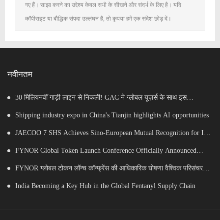
गए हैं। साझा करने का उद्देश्य केवल सभी के सीखने और संदर्भ के लिए है। यदि
कॉपीराइट या बौद्धिक संपदा उल्लंघन है, तो कृपया हमें एक संदेश छोड़ दें।
नवीनतम
30 मिलियनवीं गाड़ी लाइन से निकली! GAC ने ग्लोबल यूज़र्स के साथ इस
माइलस्टोन का जश्न मनाया
Shipping industry expo in China's Tianjin highlights AI opportunities
JAECOO 7 SHS Achieves Sino-European Mutual Recognition for Its
Full Lifecycle Carbon Footprint of Just 120.40 gCO₂e/km
FYNOR Global Token Launch Conference Officially Announced
Global Circulation Ecosystem Enters a New Stage
FYNOR ग्लोबल टोकन लॉन्च कॉन्फ्रेंस की आधिकारिक घोषणा वैश्विक परिसंचरण
पारिस्थितिकी तंत्र एक नए चरण में प्रवेश कर रहा है
India Becoming a Key Hub in the Global Fentanyl Supply Chain