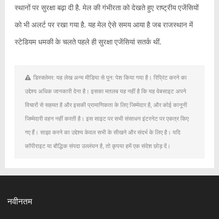
स्थानों पर सुरक्षा बढ़ा दी है. मेल की गंभीरता को देखते हुए राष्ट्रीय एजेंसियों
को भी अलर्ट पर रखा गया है. यह मेल ऐसे समय आया है जब राजस्थान में
स्टेडियम धमकी के चलते पहले ही सुरक्षा एजेंसियां सतर्क थीं.
डिस्क्लेमर: यह लेख अन्य मीडिया से पुन: पेश किया गया है। रिप्रिंट करने का
उद्देश्य अधिक जानकारी देना है। इसका मतलब यह नहीं है कि यह वेबसाइट अपने
विचारों से सहमत है और इसकी प्रामाणिकता के लिए जिम्मेदार है, और कोई कानूनी
जिम्मेदारी वहन नहीं करती है। इस साइट पर सभी संसाधन इंटरनेट पर एकत्र किए
गए हैं। साझा करने का उद्देश्य केवल सभी के सीखने और संदर्भ के लिए है। यदि
कॉपीराइट या बौद्धिक संपदा उल्लंघन है, तो कृपया हमें एक संदेश छोड़ दें।
नवीनतम