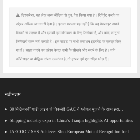
डिस्क्लेमर: यह लेख अन्य मीडिया से पुन: पेश किया गया है। रिप्रिंट करने का
उद्देश्य अधिक जानकारी देना है। इसका मतलब यह नहीं है कि यह वेबसाइट अपने
विचारों से सहमत है और इसकी प्रामाणिकता के लिए जिम्मेदार है, और कोई कानूनी
जिम्मेदारी वहन नहीं करती है। इस साइट पर सभी संसाधन इंटरनेट पर एकत्र किए
गए हैं। साझा करने का उद्देश्य केवल सभी के सीखने और संदर्भ के लिए है। यदि
कॉपीराइट या बौद्धिक संपदा उल्लंघन है, तो कृपया हमें एक संदेश छोड़ दें।
नवीनतम
30 मिलियनवीं गाड़ी लाइन से निकली! GAC ने ग्लोबल यूज़र्स के साथ इस
माइलस्टोन का जश्न मनाया
Shipping industry expo in China's Tianjin highlights AI opportunities
JAECOO 7 SHS Achieves Sino-European Mutual Recognition for Its