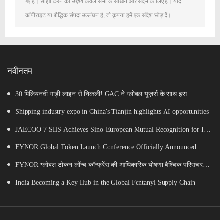
गए हैं। साझा करने का उद्देश्य केवल सभी के सीखने और संदर्भ के लिए है। यदि
कॉपीराइट या बौद्धिक संपदा उल्लंघन है, तो कृपया हमें एक संदेश छोड़ दें।
नवीनतम
30 मिलियनवीं गाड़ी लाइन से निकली! GAC ने ग्लोबल यूज़र्स के साथ इस
माइलस्टोन का जश्न मनाया
Shipping industry expo in China's Tianjin highlights AI opportunities
JAECOO 7 SHS Achieves Sino-European Mutual Recognition for Its
Full Lifecycle Carbon Footprint of Just 120.40 gCO₂e/km
FYNOR Global Token Launch Conference Officially Announced
Global Circulation Ecosystem Enters a New Stage
FYNOR ग्लोबल टोकन लॉन्च कॉन्फ्रेंस की आधिकारिक घोषणा वैश्विक परिसंचरण
पारिस्थितिकी तंत्र एक नए चरण में प्रवेश कर रहा है
India Becoming a Key Hub in the Global Fentanyl Supply Chain