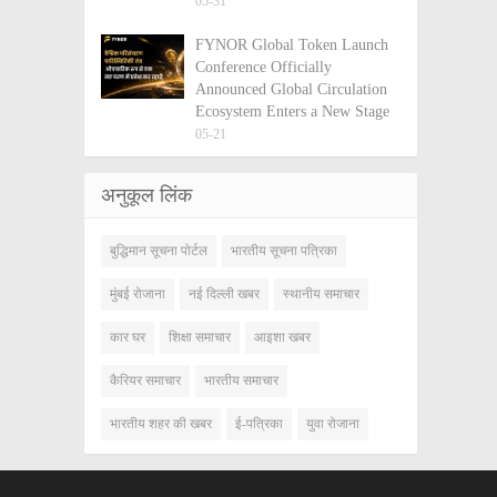
05-31
FYNOR Global Token Launch
Conference Officially
Announced Global Circulation
Ecosystem Enters a New Stage
05-21
अनुकूल लिंक
बुद्धिमान सूचना पोर्टल
भारतीय सूचना पत्रिका
मुंबई रोजाना
नई दिल्ली खबर
स्थानीय समाचार
कार घर
शिक्षा समाचार
आइशा खबर
कैरियर समाचार
भारतीय समाचार
भारतीय शहर की खबर
ई-पत्रिका
युवा रोजाना